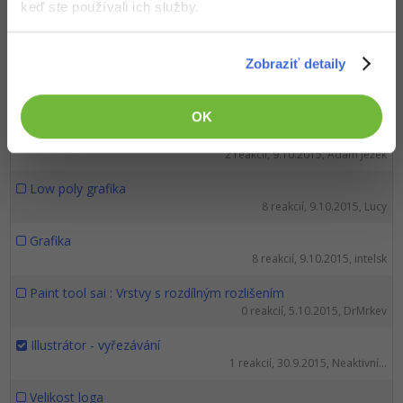
keď ste používali ich služby.
3D artist/modelář databází - umí někdo?
4 reakcií, 12.10.2015, Ondrej
Zobraziť detaily
Nazor na plagat
3 reakcií, 10.10.2015, joci
OK
Jak konvertovat .NEF do jpg nebo png?
2 reakcií, 9.10.2015, Adam Ježek
Low poly grafika
8 reakcií, 9.10.2015, Lucy
Grafika
8 reakcií, 9.10.2015, intelsk
Paint tool sai : Vrstvy s rozdílným rozlišením
0 reakcií, 5.10.2015, DrMrkev
Illustrátor - vyřezávání
1 reakcií, 30.9.2015, Neaktivní...
Velikost loga