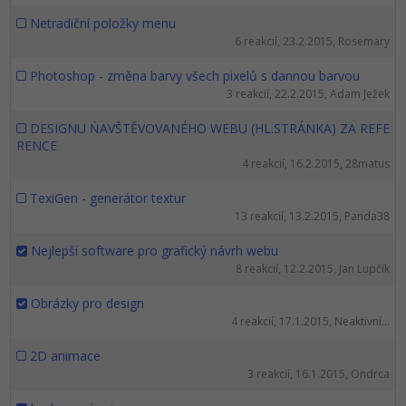
Netradiční položky menu
6 reakcií, 23.2.2015, Rosemary
Photoshop - změna barvy všech pixelů s dannou barvou
3 reakcií, 22.2.2015, Adam Ježek
DESIGNU ŃAVŠTĚVOVANÉHO WEBU (HL.STRÁNKA) ZA REFE
RENCE
4 reakcií, 16.2.2015, 28matus
TexiGen - generátor textur
13 reakcií, 13.2.2015, Panda38
Nejlepší software pro grafický návrh webu
8 reakcií, 12.2.2015, Jan Lupčík
Obrázky pro design
4 reakcií, 17.1.2015, Neaktivní...
2D animace
3 reakcií, 16.1.2015, Ondrca