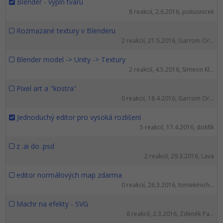
Blender - vypln tvaru
8 reakcií, 2.6.2016, pokusnicek
Rozmazané textury v Blenderu
2 reakcií, 21.5.2016, Garrom Or...
Blender model -> Unity -> Textury
2 reakcií, 4.5.2016, Simeon Kl...
Pixel art a "kostra"
0 reakcií, 18.4.2016, Garrom Or...
Jednoduchý editor pro vysoká rozlišení
5 reakcií, 17.4.2016, doMík
z .ai do .psd
2 reakcií, 29.3.2016, Lava
editor normálových map zdarma
0 reakcií, 26.3.2016, tomekmich...
Machr na efekty - SVG
8 reakcií, 2.3.2016, Zdeněk Pa...