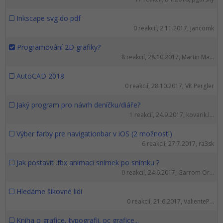
Inkscape svg do pdf
0 reakcií, 2.11.2017, jancomk
Programování 2D grafiky?
8 reakcií, 28.10.2017, Martin Ma...
AutoCAD 2018
0 reakcií, 28.10.2017, Vít Pergler
Jaký program pro návrh deníčku/diáře?
1 reakcií, 24.9.2017, kovarik.l...
Výber farby pre navigationbar v iOS (2 možnosti)
6 reakcií, 27.7.2017, ra3sk
Jak postavit .fbx animaci snímek po snímku ?
0 reakcií, 24.6.2017, Garrom Or...
Hledáme šikovné lidi
0 reakcií, 21.6.2017, ValienteP...
Kniha o grafice, typografii, pc grafice...