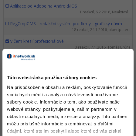
Aplikace od Adobe na Android/iOS
1 reakcií, 6.2.2016, Neaktivní...
RegCmpCMS - redakční systém pro firmy - grafický návrh
18 reakcií, 24.1.2016, albertpatera
v čem kreslí prpfesionálové
3 reakcií, 7.1.2016, Tomáš Brůna
Jak zvětšit rozlišení obrázku ?? POMOC
7 reakcií, 27.12.2015, markbay
Sekce grafika-Adobe Illustrator
Táto webstránka používa súbory cookies
2 reakcií, 10.12.2015, markbay
Na prispôsobenie obsahu a reklám, poskytovanie funkcií
Úprava videa - Práce na zajímavém projektu
sociálnych médií a analýzu návštevnosti používame
0 reakcií, 2.12.2015, Neaktivní...
súbory cookie. Informácie o tom, ako používate naše
webové stránky, poskytujeme aj našim partnerom v
Export z blenderu do Unity3D (Animace)
oblasti sociálnych médií, inzercie a analýzy. Títo partneri
1 reakcií, 28.10.2015, Garrom Or...
môžu príslušné informácie skombinovať s ďalšími
Velikost spadávky 5 cm - jak na to?
údajmi, ktoré ste im poskytli alebo ktoré od vás získali,
0 reakcií, 26.10.2015, Evus