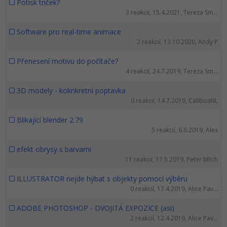
UML
Potisk triček?
Linux a UNIX
Video
3 reakcií, 15.4.2021, Tereza Sm...
-41%
Algoritmy
Siete
Ostatné
Software pro real-time animace
2 reakcií, 13.10.2020, Andy P
-10%
Umelá inteligencia
Kybernetická bezpečnost
Fórum
Přenesení motivu do počítače?
4 reakcií, 24.7.2019, Tereza Sm...
Pre deti
Elektronický podpis
Príbehy absolventov
3D modely - koknkretní poptavka
Viac
Windows
Blog
0 reakcií, 14.7.2019, CalibosNL
Médiá
Fórum
Blikající blender 2.79
5 reakcií, 6.6.2019, Alex
Kariéra
efekt obrysy s barvami
11 reakcií, 17.5.2019, Peter Mlich
ILLUSTRATOR nejde hýbat s objekty pomocí výběru
0 reakcií, 17.4.2019, Alice Pav...
ADOBE PHOTOSHOP - DVOJITÁ EXPOZICE (asi)
2 reakcií, 12.4.2019, Alice Pav...