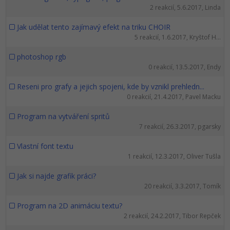
2 reakcií, 5.6.2017, Linda
Jak udělat tento zajímavý efekt na triku CHOIR
5 reakcií, 1.6.2017, Kryštof H...
photoshop rgb
0 reakcií, 13.5.2017, Endy
Reseni pro grafy a jejich spojeni, kde by vznikl prehledn...
0 reakcií, 21.4.2017, Pavel Macku
Program na vytváření spritů
7 reakcií, 26.3.2017, pgarsky
Vlastní font textu
1 reakcií, 12.3.2017, Oliver Tušla
Jak si najde grafik práci?
20 reakcií, 3.3.2017, Tomík
Program na 2D animáciu textu?
2 reakcií, 24.2.2017, Tibor Repček