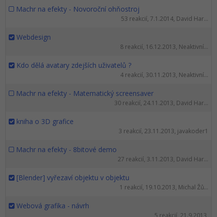
Machr na efekty - Novoroční ohňostroj
53 reakcií, 7.1.2014, David Har...
Webdesign
8 reakcií, 16.12.2013, Neaktivní...
Kdo dělá avatary zdejších uživatelů ?
4 reakcií, 30.11.2013, Neaktivní...
Machr na efekty - Matematický screensaver
30 reakcií, 24.11.2013, David Har...
kniha o 3D grafice
3 reakcií, 23.11.2013, javakoder1
Machr na efekty - 8bitové demo
27 reakcií, 3.11.2013, David Har...
[Blender] vyřezaví objektu v objektu
1 reakcií, 19.10.2013, Michal Žů...
Webová grafika - návrh
5 reakcií, 21.9.2013,