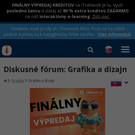
FINÁLNY VÝPREDAJ KREDITOV
na ITnetwork je tu. Využi
poslednú šancu
a získaj až
80 % extra kreditov ZADARMO
na náš
interaktívny e-learning
.
Zisti viac:
Hľadáme nové posily do ITnetwork tímu. Pozri sa na voľné
pozície a pridaj sa k najagilnejšej firme na trhu -
Viac informácií
.
Kurzy Úrad Práce
Od
0 EUR
Diskusné fórum: Grafika a dizajn
Prihlásiť sa
|
Registrovať
IT e-learning
Rekvalifikačné kurzy
Grafika
Grafika a dizajn
hradené úradom práce
Kurzy programovania
Ako začať?
Kurzy e-commerce
-80%
Java
Testovanie softvéru
Kurzy dizajnu
-80%
-30%
-80%
C# .NET
Marketing
HTML/CSS