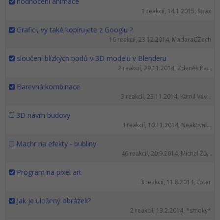
hodnocení animace
1 reakcií, 14.1.2015, Strax
Grafici, vy také kopírujete z Googlu ?
16 reakcií, 23.12.2014, MadaraCZech
sloučení blízkých bodů v 3D modelu v Blenderu
2 reakcií, 29.11.2014, Zdeněk Pa...
Barevná kombinace
3 reakcií, 23.11.2014, Kamil Vav...
3D návrh budovy
4 reakcií, 10.11.2014, Neaktivní...
Machr na efekty - bubliny
46 reakcií, 20.9.2014, Michal Žů...
Program na pixel art
3 reakcií, 11.8.2014, Loter
Jak je uložený obrázek?
2 reakcií, 13.2.2014, *smoky*