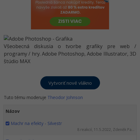
-80%
-80%
Python
WordPress
Photoshop
-80%
-30%
-80%
JavaScript
SEO
Adobe Illustrator
-80%
-30%
PHP
UX
Adobe Lightroom
Všeobecná diskusia o tvorbe grafiky pre web /
-80%
-15%
C++
programy / hry. Adobe Photoshop, Adobe Illustrator, 3D
Business
Adobe XD
štúdio MAX
-80%
-30%
-25%
Swift
Copywriting
Adobe InDesign
-80%
-80%
Kotlin
MS Office
Adobe After Effects
-80%
-80%
Céčko
Tuto tému moderuje
Theodor Johnson
Google Dokumenty
Blender
VB.NET
Názov
Time management
Inkscape
Machr na efekty - Silvestr
-80%
SQL
Fórum
Fotografovanie
8 reakcií, 11.5.2022, Zdeněk Pa...
-80%