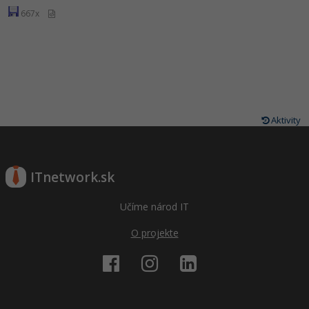
667x
Aktivity
ITnetwork.sk
Učíme národ IT
O projekte