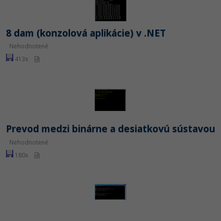
Siete
Ostatné
Kybernetická bezpečnost
Fórum
8 dam (konzolová aplikácie) v .NET
Nehodnotené
Elektronický podpis
413x
Windows
Prevod medzi binárne a desiatkovú sústavou
Nehodnotené
180x