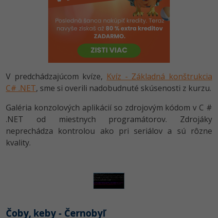
-80%
Python
-80%
JavaScript
-80%
PHP
V predchádzajúcom kvíze,
Kvíz - Základná konštrukcia
-80%
C++
C# .NET
, sme si overili nadobudnuté skúsenosti z kurzu.
-80%
Swift
Galéria konzolových aplikácií so zdrojovým kódom v C #
.NET od miestnych programátorov. Zdrojáky
-80%
Kotlin
neprechádza kontrolou ako pri seriálov a sú rôzne
kvality.
-80%
Céčko
VB.NET
SQL
Čoby, keby - Černobyľ
-80%