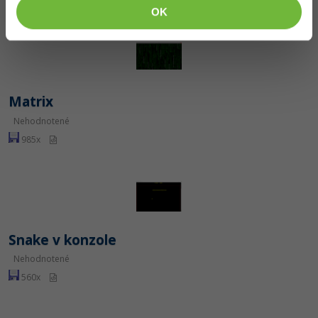
326x
OK
Matrix
Nehodnotené
985x
Snake v konzole
Nehodnotené
560x