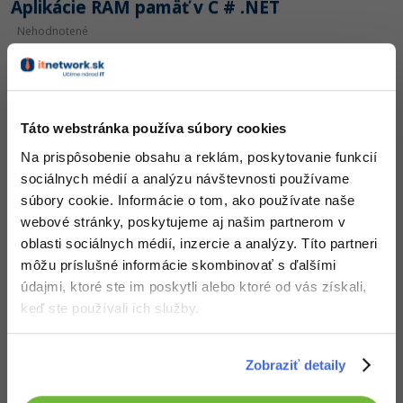
Aplikácie RAM pamäť v C # .NET
Nehodnotené
37x
Táto webstránka používa súbory cookies
Na prispôsobenie obsahu a reklám, poskytovanie funkcií
Práca so zadanými intervaly 2
sociálnych médií a analýzu návštevnosti používame
súbory cookie. Informácie o tom, ako používate naše
Nehodnotené
webové stránky, poskytujeme aj našim partnerom v
409x
oblasti sociálnych médií, inzercie a analýzy. Títo partneri
môžu príslušné informácie skombinovať s ďalšími
údajmi, ktoré ste im poskytli alebo ktoré od vás získali,
keď ste používali ich služby.
Bludisko v Console App v C #
Zobraziť detaily
Nehodnotené