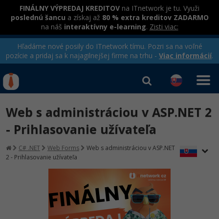
FINÁLNY VÝPREDAJ KREDITOV
na ITnetwork je tu. Využi
poslednú šancu
a získaj až
80 % extra kreditov ZADARMO
na náš
interaktívny e-learning
.
Zisti viac:
Hľadáme nové posily do ITnetwork tímu. Pozri sa na voľné
pozície a pridaj sa k najagilnejšej firme na trhu -
Viac informácií
.
Kurzy Úrad Práce
Od
0 EUR
Web s administráciou v ASP.NET 2
Prihlásiť sa
|
Registrovať
IT e-learning
Rekvalifikačné kurzy
- Prihlasovanie užívateľa
hradené úradom práce
Kurzy programovania
C# .NET
Web Forms
Web s administráciou v ASP.NET
2 - Prihlasovanie užívateľa
Ako začať?
-80%
Java
-80%
C# .NET