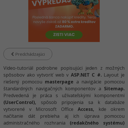
-80%
Python
-80%
JavaScript
-80%
PHP
-80%
C++
Predchádzajúci
-80%
Swift
Video-tutoriál podrobne popisujúci jeden z možných
-80%
spôsobov ako vytvoriť web v
Kotlin
ASP.NET C #.
Layout je
riešený pomocou
masterpage
a navigácie pomocou
-80%
Céčko
štandardných navigačných komponentov a
Sitemap.
Predvedená je práca s užívateľskými komponentmi
VB.NET
(UserControl),
spôsob pripojenia sa k databáze
vytvorené v Microsoft Office
Access,
kde okrem
SQL
načítanie dát prebieha aj ich úprava pomocou
administračného rozhrania
(redakčného systému)
-80%