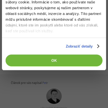
súbory cookie. Informácie o tom, ako používate naše
-30%
Médiá
-80%
SEO
Adobe Illustrator
webové stránky, poskytujeme aj našim partnerom v
oblasti sociálnych médií, inzercie a analýzy. Títo partneri
Kariéra
-30%
UX
Adobe Lightroom
môžu príslušné informácie skombinovať s ďalšími
údajmi, ktoré ste im poskytli alebo ktoré od vás získali,
-15%
Predchádzajúci článok
Business
Adobe XD
keď ste používali ich služby.
Dokončenie AJAX tooltip v ASP.NET WebForms
-30%
-25%
Copywriting
Adobe InDesign
Zobraziť detaily
Všetky články v sekcii
-80%
MS Office
ASP.NET Web Forms
Adobe After Effects
OK
-80%
Google Dokumenty
Blender
Time management
Inkscape
Článok pre vás napísal
Petr
-80%
Fórum
Fotografovanie
Linux a UNIX
Video
Užívateľské hodnotenie: