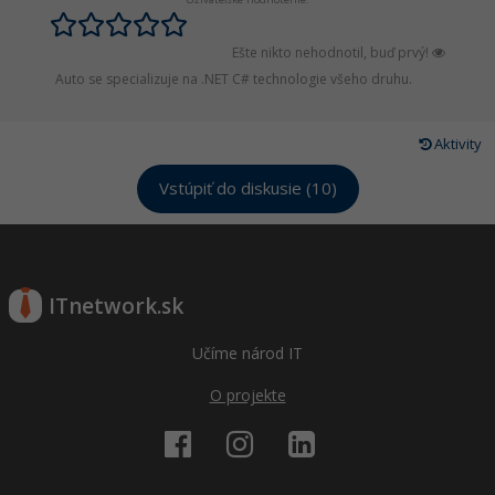
Siete
Ostatné
Kybernetická bezpečnost
Ešte nikto nehodnotil, buď prvý!
Fórum
Auto se specializuje na .NET C# technologie všeho druhu.
Elektronický podpis
Aktivity
Windows
Vstúpiť do diskusie (10)
ITnetwork.sk
Učíme národ IT
O projekte