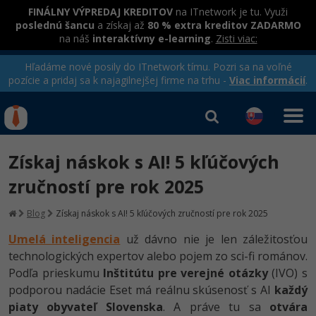
FINÁLNY VÝPREDAJ KREDITOV
na ITnetwork je tu. Využi
poslednú šancu
a získaj až
80 % extra kreditov ZADARMO
na náš
interaktívny e-learning
.
Zisti viac:
Hľadáme nové posily do ITnetwork tímu. Pozri sa na voľné
pozície a pridaj sa k najagilnejšej firme na trhu -
Viac informácií
.
Kurzy Úrad Práce
Od
0 EUR
Získaj náskok s AI! 5 kľúčových
Prihlásiť sa
|
Registrovať
IT e-learning
Rekvalifikačné kurzy
zručností pre rok 2025
hradené úradom práce
Príbehy absolventov
Kurzy programovania
Blog
Získaj náskok s AI! 5 kľúčových zručností pre rok 2025
Blog
Ako začať?
Umelá inteligencia
už dávno nie je len záležitosťou
Kurzy e-commerce
technologických expertov alebo pojem zo sci-fi románov.
Médiá
-80%
Java
Testovanie softvéru
Podľa prieskumu
Inštitútu pre verejné otázky
(IVO) s
Kurzy dizajnu
Kariéra
podporou nadácie Eset má reálnu skúsenosť s AI
každý
-80%
-30%
-80%
C# .NET
Marketing
piaty obyvateľ Slovenska
. A práve tu sa
otvára
HTML/CSS