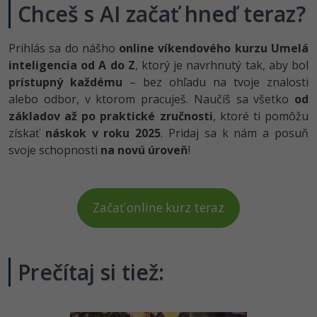
Chceš s AI začať hneď teraz?
Prihlás sa do nášho
online víkendového kurzu Umelá
inteligencia od A do Z
, ktorý je navrhnutý tak, aby bol
prístupný každému
– bez ohľadu na tvoje znalosti
alebo odbor, v ktorom pracuješ. Naučíš sa všetko
od
základov až po praktické zručnosti
, ktoré ti pomôžu
získať
náskok v roku 2025
. Pridaj sa k nám a posuň
svoje schopnosti
na novú úroveň
!
Začať online kurz teraz
Prečítaj si tiež: