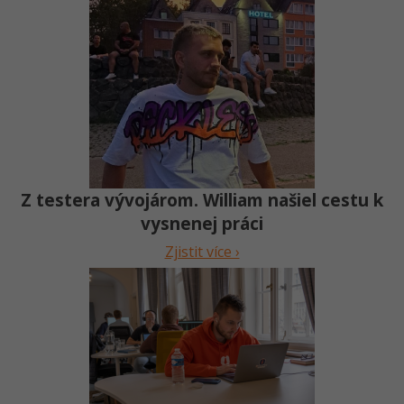
Z testera vývojárom. William našiel cestu k
vysnenej práci
Zjistit více ›