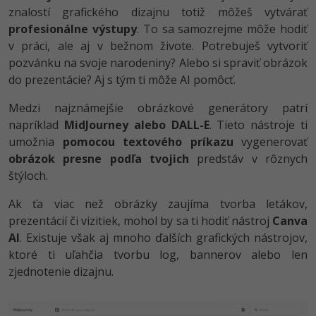
znalostí grafického dizajnu totiž môžeš vytvárať
profesionálne výstupy
. To sa samozrejme môže hodiť
v práci, ale aj v bežnom živote. Potrebuješ vytvoriť
pozvánku na svoje narodeniny? Alebo si spraviť obrázok
do prezentácie? Aj s tým ti môže AI pomôcť.
Medzi najznámejšie obrázkové generátory patrí
napríklad
MidJourney alebo DALL-E
. Tieto nástroje ti
umožnia
pomocou textového príkazu
vygenerovať
obrázok presne podľa tvojich
predstáv v rôznych
štýloch.
Ak ťa viac než obrázky zaujíma tvorba letákov,
prezentácií či vizitiek, mohol by sa ti hodiť nástroj
Canva
AI
. Existuje však aj mnoho ďalších grafických nástrojov,
ktoré ti uľahčia tvorbu log, bannerov alebo len
zjednotenie dizajnu.