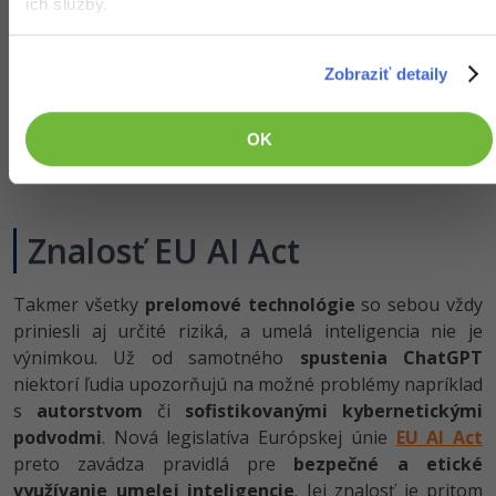
ich služby.
Zobraziť detaily
OK
Znalosť EU AI Act
Takmer všetky
prelomové technológie
so sebou vždy
priniesli aj určité riziká, a umelá inteligencia nie je
výnimkou. Už od samotného
spustenia ChatGPT
niektorí ľudia upozorňujú na možné problémy napríklad
s
autorstvom
či
sofistikovanými kybernetickými
podvodmi
. Nová legislatíva Európskej únie
EU AI Act
preto zavádza pravidlá pre
bezpečné a etické
využívanie umelej inteligencie
. Jej znalosť je pritom