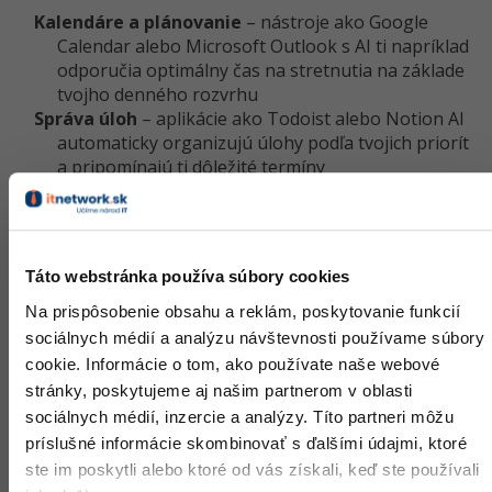
Kalendáre a plánovanie
– nástroje ako Google
Calendar alebo Microsoft Outlook s AI ti napríklad
odporučia optimálny čas na stretnutia na základe
tvojho denného rozvrhu
Správa úloh
– aplikácie ako Todoist alebo Notion AI
automaticky organizujú úlohy podľa tvojich priorít
a pripomínajú ti dôležité termíny
Predikcia a analýza času
– niektoré nástroje ako
Clockify ti dokážu na základe tvojich
predchádzajúcich aktivít odhadnúť, ako dlho ti
bude trvať konkrétny úkon
Táto webstránka používa súbory cookies
Na prispôsobenie obsahu a reklám, poskytovanie funkcií
sociálnych médií a analýzu návštevnosti používame súbory
cookie. Informácie o tom, ako používate naše webové
stránky, poskytujeme aj našim partnerom v oblasti
sociálnych médií, inzercie a analýzy. Títo partneri môžu
príslušné informácie skombinovať s ďalšími údajmi, ktoré
ste im poskytli alebo ktoré od vás získali, keď ste používali