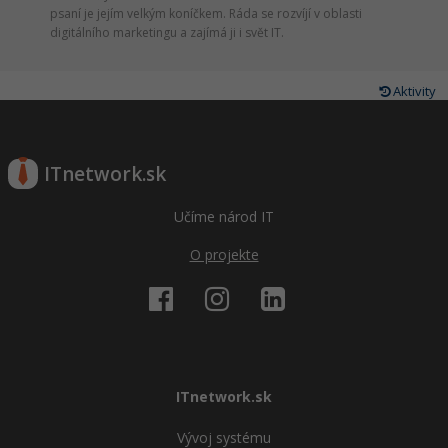
psaní je jejím velkým koníčkem. Ráda se rozvíjí v oblasti
digitálního marketingu a zajímá ji i svět IT.
Aktivity
ITnetwork.sk
Učíme národ IT
O projekte
ITnetwork.sk
Vývoj systému