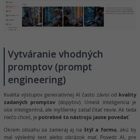
Vytváranie vhodných
promptov (prompt
engineering)
Kvalita výstupov generatívnej AI často závisí od
kvality
zadaných promptov
(dopytov). Umelá inteligencia je
síce inteligentná, ale myšlienky zatiaľ čítať nevie. Ak teda
niečo chceš, je
potrebné to nástroju jasne povedať
.
Okrem obsahu sa zameraj aj na
štýl a formu
, akú by
mal výsledný text alebo obrázok mať. Povedz AI, pre