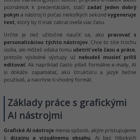
poznámok k prezentáciám, stačí
zadať jeden dobrý
pokyn
a nástroj ti počas niekoľkých sekúnd
vygeneruje
text
, ktorý by ti inak zabral oveľa viac času.
Určite je tiež užitočné naučiť sa, ako
pracovať s
personalizáciou týchto nástrojov
. Chce to síce trochu
úsilia, ale môžeš vďaka tomu
ušetriť veľa času a práce
,
pretože výsledné výstupy už
nebudeš musieť príliš
editovať
. Ak napríklad často píšeš formálne e-maily, AI
si dokáže zapamätať, akú štruktúru a jazyk bežne
používaš, a navrhne ti vhodný formát.
Základy práce s grafickými
AI nástrojmi
Grafické AI nástroje
menia spôsob, akým pristupujeme
k
dizajnu a vizuálnemu obsahu
. Aj bez hlbokých