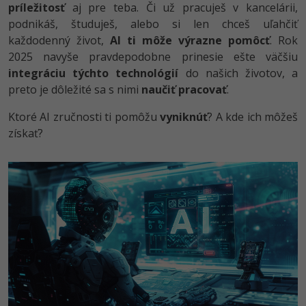
príležitosť
aj pre teba. Či už pracuješ v kancelárii,
-80%
-80%
Python
WordPress
podnikáš, študuješ, alebo si len chceš uľahčiť
Photoshop
každodenný život,
AI ti môže výrazne pomôcť
. Rok
-80%
-30%
-80%
JavaScript
SEO
Adobe Illustrator
2025 navyše pravdepodobne prinesie ešte väčšiu
integráciu týchto technológií
do našich životov, a
-80%
-30%
PHP
UX
Adobe Lightroom
preto je dôležité sa s nimi
naučiť pracovať
.
-80%
-15%
C++
Ktoré AI zručnosti ti pomôžu
vyniknúť
? A kde ich môžeš
Business
Adobe XD
získať?
-80%
-30%
-25%
Swift
Copywriting
Adobe InDesign
-80%
-80%
Kotlin
MS Office
Adobe After Effects
-80%
-80%
Céčko
Google Dokumenty
Blender
VB.NET
Time management
Inkscape
-80%
SQL
Fórum
Fotografovanie
-80%