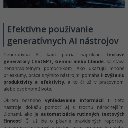
UML
Linux a UNIX
Video
-41%
Algoritmy
Siete
Ostatné
-10%
Efektívne používanie
Umelá inteligencia
Kybernetická bezpečnost
Fórum
generatívnych AI nástrojov
Pre deti
Elektronický podpis
Viac
Generatívna AI, kam patria napríklad
textové
Windows
generátory ChatGPT, Gemini alebo Claude
, sa stáva
Fórum
nenahraditeľným pomocníkom. Ako ukazujú mnohé
prieskumy, práca s týmito nástrojmi pomáha k
zvýšeniu
produktivity a efektivity
, a to či už v pracovnom,
alebo osobnom živote.
Okrem bežného
vyhľadávania informácií
ti tieto
nástroje dokážu pomôcť aj s trochu náročnejšími
úlohami, ako je
automatizácia rutinných textových
činností
. Či už ide o písanie pravidelných reportov,
tvorbu marketingových textov, prípravu e-mailov alebo