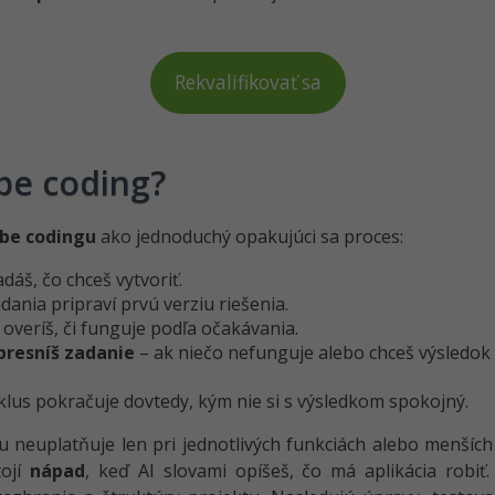
Rekvalifikovať sa
be coding?
ibe codingu
ako jednoduchý opakujúci sa proces:
áš, čo chceš vytvoriť.
dania pripraví prvú verziu riešenia.
 overíš, či funguje podľa očakávania.
presníš zadanie
– ak niečo nefunguje alebo chceš výsledok u
klus pokračuje dovtedy, kým nie si s výsledkom spokojný.
 neuplatňuje len pri jednotlivých funkciách alebo menších 
tojí
nápad
, keď AI slovami opíšeš, čo má aplikácia robiť