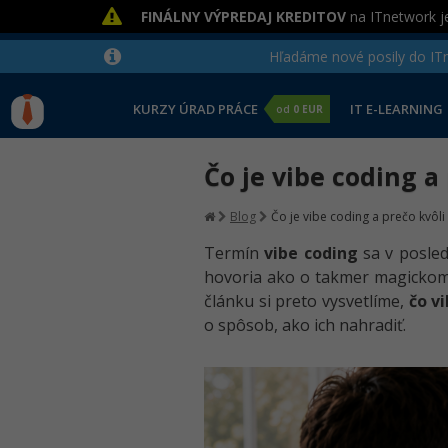
FINÁLNY VÝPREDAJ KREDITOV
na ITnetwork je
Hľadáme nové posily do ITne
KURZY ÚRAD PRÁCE
IT E-LEARNING
od
0 EUR
Čo je vibe coding 
Blog
Čo je vibe coding a prečo kvô
Termín
vibe coding
sa v posle
hovoria ako o takmer magickom 
článku si preto vysvetlíme,
čo v
o spôsob, ako ich nahradiť.