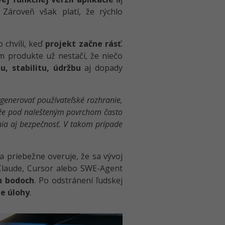
Zároveň však platí, že rýchlo
o chvíli, keď
projekt začne rásť
.
m produkte už nestačí, že niečo
, stabilitu, údržbu
aj dopady
generovať používateľské rozhranie,
enže pod nalešteným povrchom často
nia aj bezpečnosť. V takom prípade
a priebežne overuje, že sa vývoj
Claude, Cursor alebo SWE-Agent
ch bodoch
. Po odstránení ľudskej
ie úlohy
.