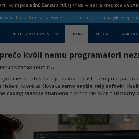
 tu. Využi
poslednú šancu
a získaj až
80 % extra kreditov ZADA
twork tímu. Pozri sa na voľné pozície a pridaj sa k najagilnejšej firm
PRÍBEHY ABSOLVENTOV
BLOG
MÉDIÁ
KARIÉRA
a prečo kvôli nemu programátori ne
li nemu programátori nezmiznú?
dných mesiacoch skloňuje podobne často ako pred pár ro
riešení, ktoré za človeka
samo napíše celý softvér
. Real
ibe coding vlastne znamená
a prečo ide skôr o
užitočný 