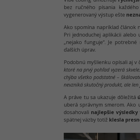
bez ručného písania každého 
vygenerovaný výstup ešte
nezn
Ako spomína napríklad článok 
Pri jednoduchej aplikácii aleb
„nejako funguje“. Je potrebné 
ďalších úprav.
Podobnú myšlienku opísali aj v 
ktoré na prvý pohľad vyzerá skvel
chýba všetko podstatné – škálovat
nevzniká skutočný produkt, ale len j
A práve tu sa ukazuje dôležitá
uberá správnym smerom. Ako u
dosahovali
najlepšie výsledky
spätnej väzby totiž
klesla pres