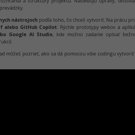
zhrania a štruktúry projektu. Nasledujú úpravy, testova
prevádzky.
nych nástrojoch
podľa toho, čo chceš vytvoriť. Na prácu p
rf alebo GitHub Copilot
. Rýchle prototypy webov a aplik
ebo Google AI Studio
, kde možno zadanie opísať bežn
ukcií.
lad môžeš pozrieť, ako sa dá pomocou vibe codingu vytvori