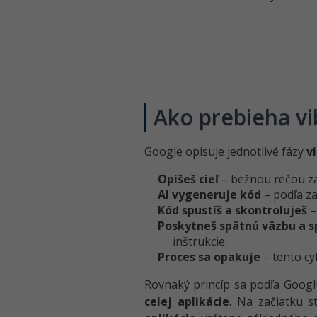
Ako prebieha vi
Google opisuje jednotlivé fázy
v
Opíšeš cieľ
– bežnou rečou zad
AI vygeneruje kód
– podľa za
Kód spustíš a skontroluješ
–
Poskytneš spätnú väzbu a s
inštrukcie.
Proces sa opakuje
– tento cy
Rovnaký princíp sa podľa Googlu
celej aplikácie
. Na začiatku s