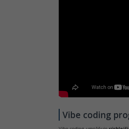
Vibe coding pr
Vibe coding umožňuje
rýchlejš