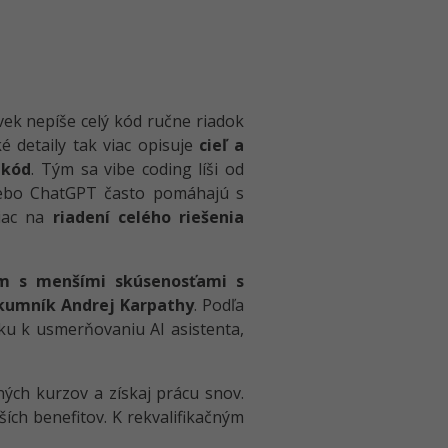
vek nepíše celý kód ručne riadok
é detaily tak viac opisuje
cieľ a
 kód
. Tým sa vibe coding líši od
alebo ChatGPT často pomáhajú s
viac na
riadení celého riešenia
m s menšími skúsenosťami s
skumník Andrej Karpathy
. Podľa
ku k usmerňovaniu AI asistenta,
ných kurzov a získaj prácu snov.
ích benefitov. K rekvalifikačným