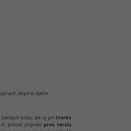
praviť, doplníš ďalšie
častiach kódu, ale aj pri
tvorbe
. AI potom pripraví
prvú verziu