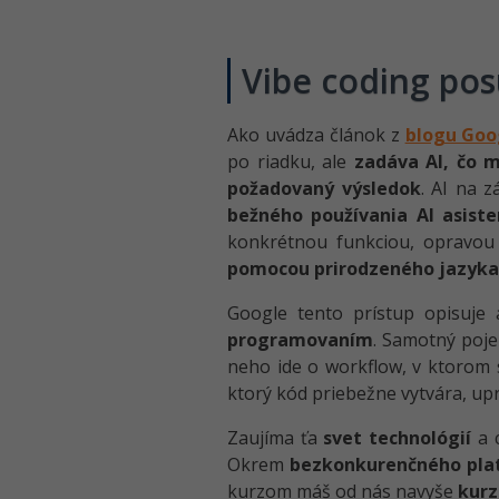
Vibe coding pos
Ako uvádza článok z
blogu Goo
po riadku, ale
zadáva AI, čo m
požadovaný výsledok
. AI na 
bežného používania AI asist
konkrétnou funkciou, opravou 
pomocou prirodzeného jazyka
Google tento prístup opisuje 
programovaním
. Samotný po
neho ide o workflow, v ktorom 
ktorý kód priebežne vytvára, upr
Zaujíma ťa
svet technológií
a c
Okrem
bezkonkurenčného pla
kurzom máš od nás navyše
kurz