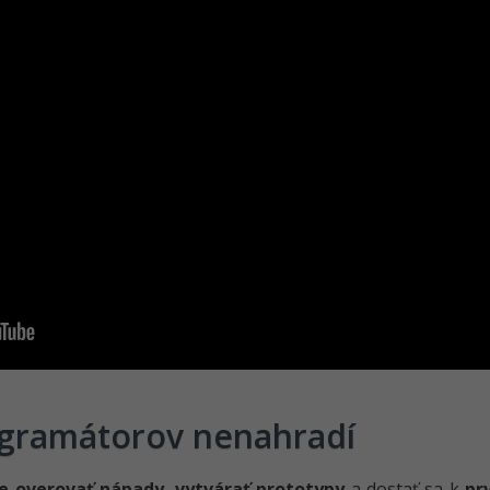
ogramátorov nenahradí
ie overovať nápady
,
vytvárať prototypy
a dostať sa k
pr