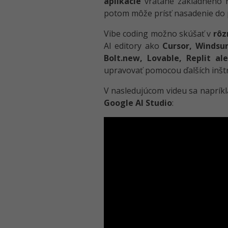
aplikácie
vrátane základného ro
potom môže prísť nasadenie do 
Vibe coding možno skúšať v
rôz
AI editory ako
Cursor, Windsu
Bolt.new, Lovable, Replit al
upravovať pomocou ďalších inštr
V nasledujúcom videu sa naprík
Google AI Studio
: