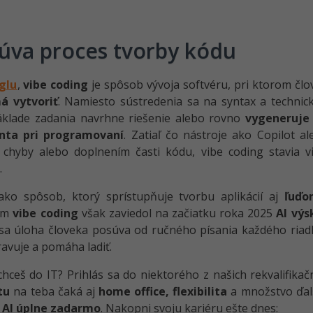
úva proces tvorby kódu
glu
,
vibe coding
je spôsob vývoja softvéru, pri ktorom člo
á vytvoriť
. Namiesto sústredenia sa na syntax a technick
základe zadania navrhne riešenie alebo rovno
vygeneruje
enta pri programovaní
. Zatiaľ čo nástroje ako Copilot 
chyby alebo doplnením časti kódu, vibe coding stavia 
.
ako spôsob, ktorý sprístupňuje tvorbu aplikácií aj
ľuďo
jem
vibe coding
však zaviedol na začiatku roka 2025
AI vý
sa úloha človeka posúva od ručného písania každého riad
avuje a pomáha ladiť.
hceš do IT? Prihlás sa do niektorého z našich rekvalifikač
tu
na teba čaká aj
home office, flexibilita
a množstvo ďalš
 AI úplne zadarmo
. Nakopni svoju kariéru ešte dnes: