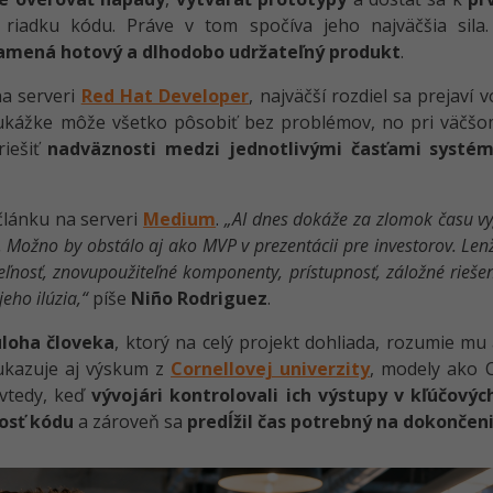
riadku kódu. Práve v tom spočíva jeho najväčšia sila. 
amená hotový a dlhodobo udržateľný produkt
.
na serveri
Red Hat Developer
, najväčší rozdiel sa prejaví v
o ukážke môže všetko pôsobiť bez problémov, no pri väčšo
riešiť
nadväznosti medzi jednotlivými časťami systému
článku na serveri
Medium
.
„AI dnes dokáže za zlomok času vy
e. Možno by obstálo aj ako MVP v prezentácii pre investorov. L
eľnosť, znovupoužiteľné komponenty, prístupnosť, záložné rieše
eho ilúzia,“
píše
Niño Rodriguez
.
úloha človeka
, ktorý na celý projekt dohliada, rozumie mu 
kazuje aj výskum z
Cornellovej univerzity
, modely ako 
vtedy, keď
vývojári kontrolovali ich výstupy v kľúčový
nosť kódu
a zároveň sa
predĺžil čas potrebný na dokončen