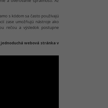
nie a overovanie správnosti. Až
riamo s kódom sa často používajú
ácií zase umožňujú nástroje ako
ou rečou a výsledok postupne
ť
jednoduchá webová stránka v