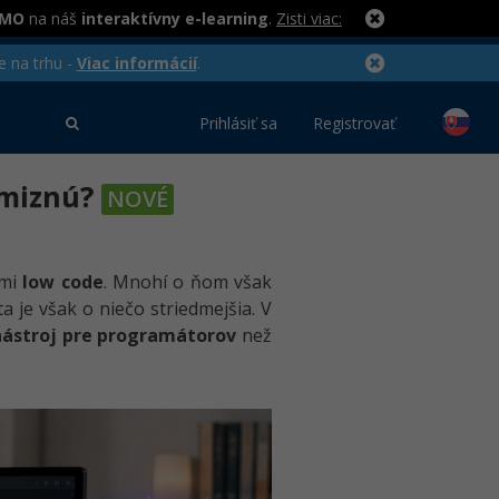
RMO
na náš
interaktívny e-learning
.
Zisti viac:
e na trhu -
Viac informácií
.
Prihlásiť sa
Registrovať
zmiznú?
NOVÉ
kmi
low code
. Mnohí o ňom však
ita je však o niečo striedmejšia. V
nástroj pre programátorov
než