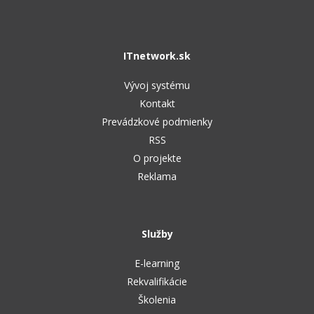
UML
Linux a UNIX
Video
-41%
Algoritmy
Siete
Ostatné
ITnetwork.sk
-10%
Umelá inteligencia
Kybernetická bezpečnost
Fórum
Vývoj systému
Pre deti
Elektronický podpis
Kontakt
Prevádzkové podmienky
Viac
Windows
RSS
O projekte
Fórum
Reklama
Služby
E-learning
Rekvalifikácie
Školenia