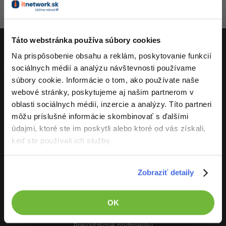
zablokován
-80%
-15%
C++
Business
Adobe XD
Aktivity
-80%
-30%
-25%
Swift
Táto webstránka používa súbory cookies
Copywriting
Adobe InDesign
Na prispôsobenie obsahu a reklám, poskytovanie funkcií
-80%
-80%
Kotlin
ITnetwork.sk
MS Office
Adobe After Effects
sociálnych médií a analýzu návštevnosti používame
súbory cookie. Informácie o tom, ako používate naše
-80%
-80%
Céčko
Učíme národ IT
Google Dokumenty
Blender
webové stránky, poskytujeme aj našim partnerom v
oblasti sociálnych médií, inzercie a analýzy. Títo partneri
O projekte
VB.NET
Time management
Inkscape
môžu príslušné informácie skombinovať s ďalšími
údajmi, ktoré ste im poskytli alebo ktoré od vás získali,
-80%
SQL
Fórum
Fotografovanie
keď ste používali ich služby.
-80%
UML
Linux a UNIX
Video
Zobraziť detaily
-41%
ITnetwork.sk
Algoritmy
Siete
Ostatné
Vývoj systému
-10%
OK
Umelá inteligencia
Kybernetická bezpečnost
Fórum
Kontakt
Prevádzkové podmienky