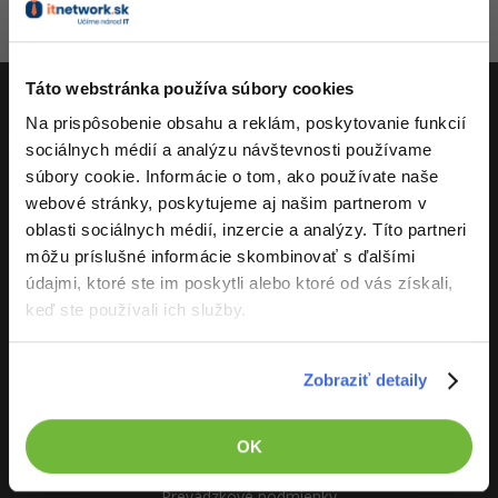
zablokován
-80%
-15%
C++
Business
Adobe XD
Aktivity
-80%
-30%
-25%
Swift
Táto webstránka používa súbory cookies
Copywriting
Adobe InDesign
Na prispôsobenie obsahu a reklám, poskytovanie funkcií
-80%
-80%
Kotlin
ITnetwork.sk
MS Office
Adobe After Effects
sociálnych médií a analýzu návštevnosti používame
súbory cookie. Informácie o tom, ako používate naše
-80%
-80%
Céčko
Učíme národ IT
Google Dokumenty
Blender
webové stránky, poskytujeme aj našim partnerom v
oblasti sociálnych médií, inzercie a analýzy. Títo partneri
O projekte
VB.NET
Time management
Inkscape
môžu príslušné informácie skombinovať s ďalšími
údajmi, ktoré ste im poskytli alebo ktoré od vás získali,
-80%
SQL
Fórum
Fotografovanie
keď ste používali ich služby.
-80%
UML
Linux a UNIX
Video
Zobraziť detaily
-41%
ITnetwork.sk
Algoritmy
Siete
Ostatné
Vývoj systému
-10%
OK
Umelá inteligencia
Kybernetická bezpečnost
Fórum
Kontakt
Prevádzkové podmienky