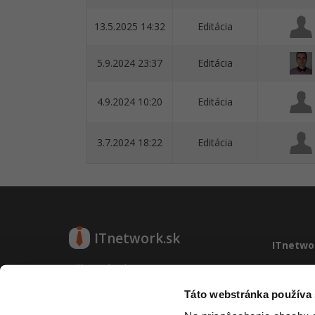
13.5.2025 14:32
Editácia
5.9.2024 23:37
Editácia
4.9.2024 10:20
Editácia
3.7.2024 18:22
Editácia
ITnetwork.sk
ITnetwo
Učíme národ IT
O projek
Reklama
Táto webstránka používa
O projekte
Vývoj sy