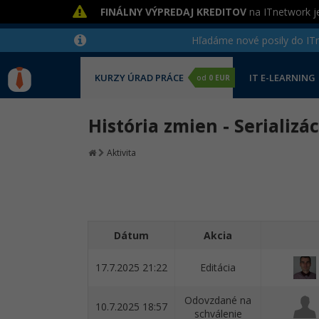
FINÁLNY VÝPREDAJ KREDITOV
na ITnetwork je
Hľadáme nové posily do ITne
KURZY ÚRAD PRÁCE
IT E-LEARNING
od
0 EUR
História zmien - Serializác
Aktivita
Dátum
Akcia
17.7.2025 21:22
Editácia
Odovzdané na
10.7.2025 18:57
schválenie