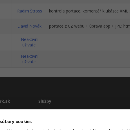
Radim Štross
kontrola portace, komentář k ukázce XML
David Novák
portace z CZ webu + úprava app + JPL: html
Neaktivní
uživatel
Neaktivní
uživatel
rk.sk
Služby
te
E-learning
Rekvalifikácie
 súbory cookies
stému
Školenia