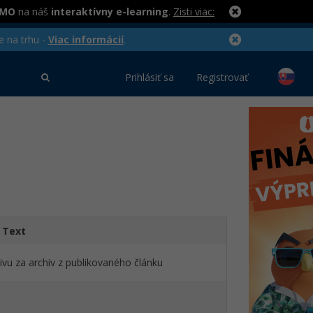
RMO
na náš
interaktívny e-learning
.
Zisti viac:
e na trhu -
Viac informácií
.
Prihlásiť sa
Registrovať
Text
vu za archiv z publikovaného článku