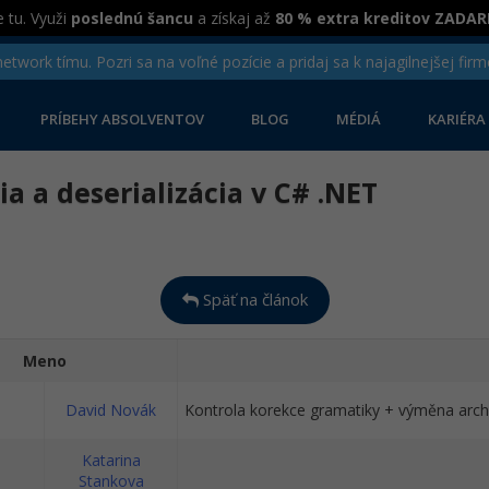
 tu. Využi
poslednú šancu
a získaj až
80 % extra kreditov ZADA
twork tímu. Pozri sa na voľné pozície a pridaj sa k najagilnejšej firm
PRÍBEHY ABSOLVENTOV
BLOG
MÉDIÁ
KARIÉRA
ia a deserializácia v C# .NET
Späť na článok
Meno
David Novák
Kontrola korekce gramatiky + výměna archi
Katarina
Stankova