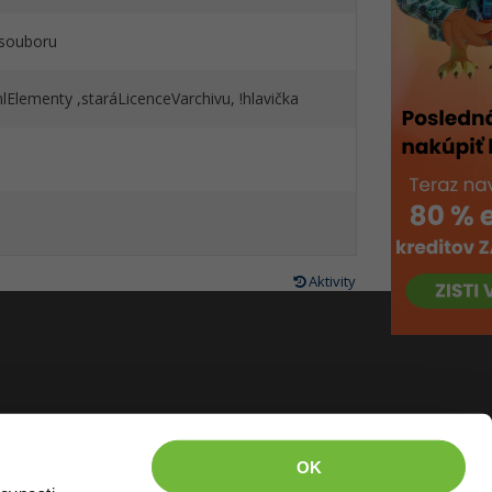
 souboru
Elementy ,staráLicenceVarchivu, !hlavička
Aktivity
OK