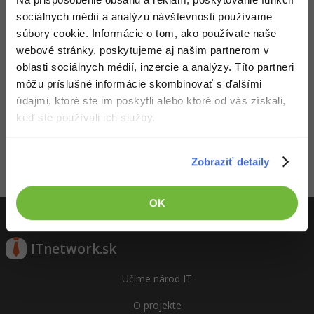
UML
Linux a UNIX
Video
sociálnych médií a analýzu návštevnosti používame
úprava názvu
-41%
Algoritmy
súbory cookie. Informácie o tom, ako používate naše
Siete
Ostatné
lekce
webové stránky, poskytujeme aj našim partnerom v
(doplněno
-10%
Umelá inteligencia
Testovanie v
oblasti sociálnych médií, inzercie a analýzy. Títo partneri
Kybernetická bezpečnost
Fórum
Neakt
Pythone),
môžu príslušné informácie skombinovať s ďalšími
15.10.2024
Odovzdané
ivní
drobné
Pre deti
17:43
na schválenie
uživat
údajmi, ktoré ste im poskytli alebo ktoré od vás získali,
Elektronický podpis
úpravy, TODO
el
keď ste používali ich služby.
k testu
Viac
porovnávající
Windows
shodnost
kolekcí
Zobraziť detaily
Fórum
Aktivity
OK
ITnetwork.sk
Učíme národ IT
O projekte