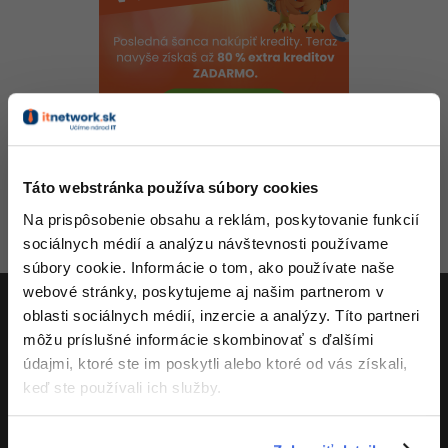
-80%
-80%
Python
WordPress
Photoshop
-80%
-30%
-80%
JavaScript
SEO
Adobe Illustrator
-80%
-30%
PHP
UX
Adobe Lightroom
-80%
-15%
C++
Späť na článok
Business
Adobe XD
Táto webstránka používa súbory cookies
-80%
-30%
-25%
Swift
Copywriting
Na prispôsobenie obsahu a reklám, poskytovanie funkcií
Dátum
Akcia
Meno
Text
Adobe InDesign
sociálnych médií a analýzu návštevnosti používame
-80%
-80%
Kotlin
MS Office
Aktivity
súbory cookie. Informácie o tom, ako používate naše
Adobe After Effects
webové stránky, poskytujeme aj našim partnerom v
-80%
-80%
Céčko
Google Dokumenty
Blender
oblasti sociálnych médií, inzercie a analýzy. Títo partneri
môžu príslušné informácie skombinovať s ďalšími
ITnetwork.sk
VB.NET
Time management
Inkscape
údajmi, ktoré ste im poskytli alebo ktoré od vás získali,
keď ste používali ich služby.
Učíme národ IT
-80%
SQL
Fórum
Fotografovanie
O projekte
-80%