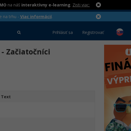
RMO
na náš
interaktívny e-learning
.
Zisti viac:
e na trhu -
Viac informácií
.
Prihlásiť sa
Registrovať
- Začiatočníci
Text