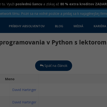
 tu. Využi
poslednú šancu
a získaj až
80 % extra kreditov ZADA
twork tímu. Pozri sa na voľné pozície a pridaj sa k najagilnejšej firm
PRÍBEHY ABSOLVENTOV
BLOG
MÉDIÁ
KARIÉRA
 programovania v Python s lektorom 
Späť na článok
Meno
David Hartinger
David Hartinger