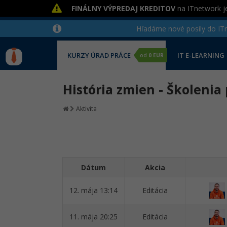
FINÁLNY VÝPREDAJ KREDITOV
na ITnetwork je
Hľadáme nové posily do ITne
KURZY ÚRAD PRÁCE
IT E-LEARNING
od
0 EUR
História zmien - Školenia
Aktivita
Dátum
Akcia
12. mája 13:14
Editácia
11. mája 20:25
Editácia