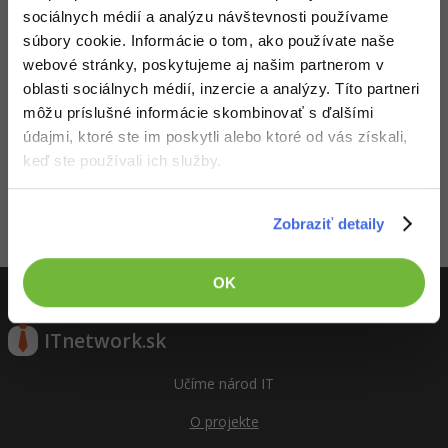
UML
29. júna 16:50
Editácia
n
Linux a UNIX
Video
slovenštiny
sociálnych médií a analýzu návštevnosti používame
Uhlíř
-41%
súbory cookie. Informácie o tom, ako používate naše
Algoritmy
Siete
Ostatné
Vojtě
webové stránky, poskytujeme aj našim partnerom v
ch
-10%
oblasti sociálnych médií, inzercie a analýzy. Títo partneri
28. apríla 8:47
Editácia
Umelá inteligencia
Kybernetická bezpečnost
Nová
Fórum
môžu príslušné informácie skombinovať s ďalšími
ček
údajmi, ktoré ste im poskytli alebo ktoré od vás získali,
Pre deti
Elektronický podpis
Vojtě
keď ste používali ich služby.
20. apríla
ch
Editácia
Viac
Windows
19:45
Nová
ček
Zobraziť detaily
Fórum
Aktivity
OK
ITnetwork.sk
Učíme národ IT
O projekte