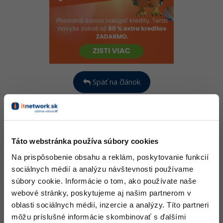
-80%
-80%
Python
WordPress
Photoshop
-80%
-30%
-80%
JavaScript
SEO
Adobe Illustrator
-80%
-30%
PHP
UX
Adobe Lightroom
-80%
-15%
C++
Späť na článok
Business
Adobe XD
-80%
-30%
-25%
Swift
Copywriting
Dátum
Akcia
Meno
Text
Adobe InDesign
-80%
-80%
Neakt
Kotlin
MS Office
Adobe After Effects
ivní
Táto webstránka používa súbory cookies
1.11.2024 9:20
Publikácia
uživat
-80%
-80%
Céčko
Google Dokumenty
Blender
Na prispôsobenie obsahu a reklám, poskytovanie funkcií
el
sociálnych médií a analýzu návštevnosti používame
VB.NET
Neakt
Time management
Inkscape
súbory cookie. Informácie o tom, ako používate naše
Odovzdané
ivní
1.11.2024 9:18
webové stránky, poskytujeme aj našim partnerom v
na schválenie
uživat
-80%
SQL
Fórum
Fotografovanie
oblasti sociálnych médií, inzercie a analýzy. Títo partneri
el
môžu príslušné informácie skombinovať s ďalšími
-80%