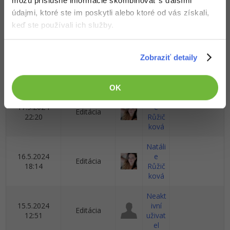
môžu príslušné informácie skombinovať s ďalšími
23.5.2024
e
údajmi, ktoré ste im poskytli alebo ktoré od vás získali,
Editácia
13:41
Růžič
keď ste používali ich služby.
ková
Natáli
Zobraziť detaily
23.5.2024
e
Editácia
10:28
Růžič
ková
OK
Natáli
17.5.2024
e
Editácia
22:20
Růžič
ková
Natáli
16.5.2024
e
Editácia
18:14
Růžič
ková
Neakt
15.5.2024
ivní
Editácia
12:51
uživat
el