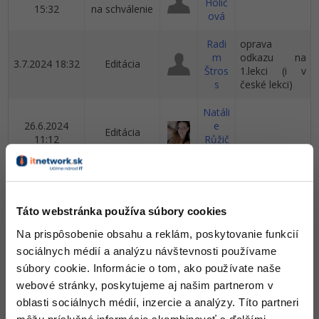
UML
Holič
Linux a UNIX
Video
15:32
na schválenie
ová
-41%
Algoritmy
Siete
Ostatné
Radi
oprava
m
odkazu na
-10%
3.7.2024 18:32
Editácia
Umelá inteligencia
Kybernetická bezpečnost
Štros
1.lekci (i v
Fórum
s
české lekci)
Pre deti
Elektronický podpis
Natáli
26.6.2024
e
Editácia
Viac
Windows
11:12
Růžič
ková
Fórum
Natáli
26.6.2024
e
Editácia
11:09
Růžič
Táto webstránka používa súbory cookies
ková
Na prispôsobenie obsahu a reklám, poskytovanie funkcií
Natáli
sociálnych médií a analýzu návštevnosti používame
24.5.2024
e
súbory cookie. Informácie o tom, ako používate naše
Editácia
11:03
Růžič
webové stránky, poskytujeme aj našim partnerom v
ková
oblasti sociálnych médií, inzercie a analýzy. Títo partneri
Natáli